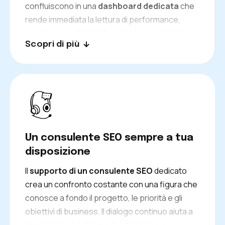
confluiscono in una
dashboard dedicata
che
rende immediata la lettura di performance,
posizionamenti e traffico. L’andamento del
Scopri di più
progetto emerge con continuità e permette di
seguire l’evoluzione delle attività con maggiore
controllo e trasparenza.
Un consulente SEO sempre a tua
disposizione
Il
supporto di un consulente SEO
dedicato
crea un confronto costante con una figura che
conosce a fondo il progetto, le priorità e gli
obiettivi di business. Il dialogo continuo aiuta a
interpretare i dati in modo strategico e a