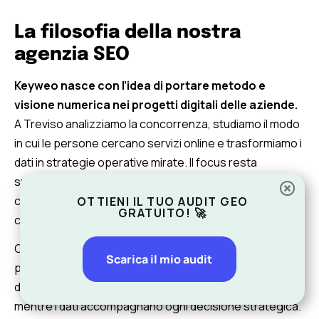
La filosofia della nostra
agenzia SEO
Keyweo nasce con l’idea di portare metodo e
visione numerica nei progetti digitali delle aziende.
A Treviso analizziamo la concorrenza, studiamo il modo
in cui le persone cercano servizi online e trasformiamo i
dati in strategie operative mirate. Il focus resta
sull’attrazione di utenti in linea con l’offerta e sulla
capacità di convertire la visibilità in contatti utili per la
OTTIENI IL TUO AUDIT GEO
GRATUITO! 🚀
crescita del business.
Ogni progetto segue una direzione definita fin dalle
Scarica il mio audit
prime fasi e riceve un’attenzione costante nel tempo. Il
dialogo diretto facilita scelte rapide e consapevoli,
mentre i dati accompagnano ogni decisione strategica.