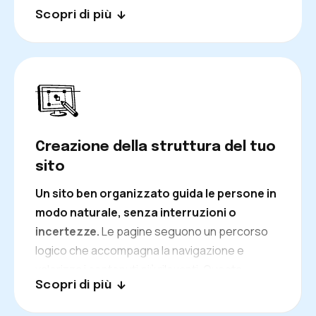
Scopri di più
ostacolano la corretta lettura da parte dei
motori di ricerca. Gli interventi migliorano
fluidità, velocità e ordine, rendendo il sito più
affidabile e piacevole da navigare. L’esperienza
complessiva acquista armonia e favorisce una
presenza più stabile nelle ricerche.
Creazione della struttura del tuo
sito
Un sito ben organizzato guida le persone in
modo naturale, senza interruzioni o
incertezze.
Le pagine seguono un percorso
logico che accompagna la navigazione e
valorizza i contenuti più rilevanti. Questa
Scopri di più
organizzazione facilita la permanenza degli
utenti e aiuta i motori di ricerca a interpretare