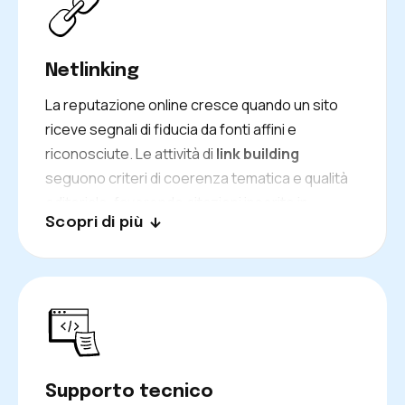
mentre il sito consolida rilevanza e stabilità
nelle SERP.
Netlinking
La reputazione online cresce quando un sito
riceve segnali di fiducia da fonti affini e
riconosciute. Le attività di
link building
seguono criteri di coerenza tematica e qualità
editoriale, favorendo citazioni inserite in
Scopri di più
ambienti credibili. I collegamenti sostengono le
pagine strategiche e rafforzano il profilo del
dominio, contribuendo a una percezione più
autorevole da parte dei motori di ricerca e a un
posizionamento più solido nel tempo.
Supporto tecnico