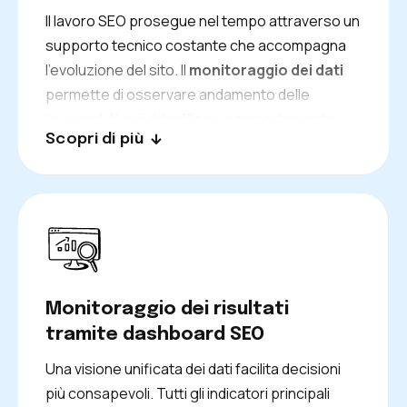
Il lavoro SEO prosegue nel tempo attraverso un
supporto tecnico costante che accompagna
l’evoluzione del sito. Il
monitoraggio dei dati
permette di osservare andamento delle
keyword, flussi di traffico e comportamento
Scopri di più
degli utenti, trasformando le informazioni
raccolte in scelte operative sempre più mirate.
Il progetto resta allineato agli obiettivi e pronto
ad adattarsi ai cambiamenti degli algoritmi e del
mercato digitale.
Monitoraggio dei risultati
tramite dashboard SEO
Una visione unificata dei dati facilita decisioni
più consapevoli. Tutti gli indicatori principali