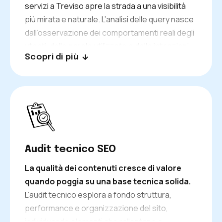
servizi a Treviso apre la strada a una visibilità
più mirata e naturale. L’analisi delle query nasce
dall’osservazione dei comportamenti reali degli
utenti, delle parole utilizzate e delle intenzioni
Scopri di più
che guidano le ricerche.
Da qui prendono
forma contenuti e pagine capaci di parlare
la stessa lingua di chi cerca,
creando un
incontro spontaneo tra domanda e offerta. Il
sito attira utenti realmente interessati e
favorisce un avvicinamento autentico al
contatto.
Audit tecnico SEO
La qualità dei contenuti cresce di valore
quando poggia su una base tecnica solida.
L’audit tecnico esplora a fondo struttura,
performance e organizzazione del sito,
individuando elementi che rallentano o