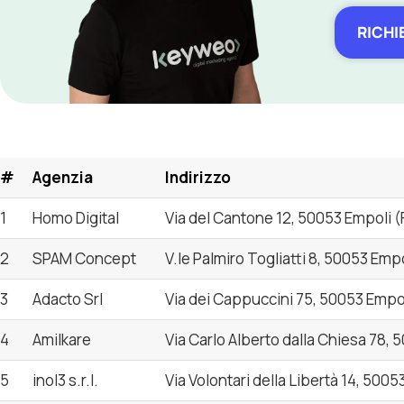
RICHI
#
Agenzia
Indirizzo
1
Homo Digital
Via del Cantone 12, 50053 Empoli (F
2
SPAM Concept
V.le Palmiro Togliatti 8, 50053 Empo
3
Adacto Srl
Via dei Cappuccini 75, 50053 Empol
4
Amilkare
Via Carlo Alberto dalla Chiesa 78, 
5
inol3 s.r.l.
Via Volontari della Libertà 14, 5005