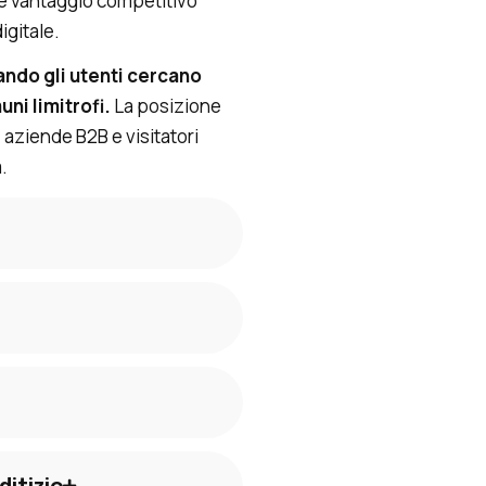
re vantaggio competitivo
igitale.
ando gli utenti cercano
uni limitrofi.
La posizione
i, aziende B2B e visitatori
.