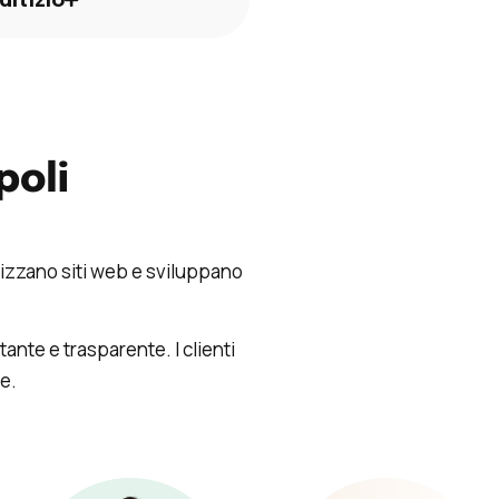
ditizio
poli
mizzano siti web e sviluppano
nte e trasparente. I clienti
e.