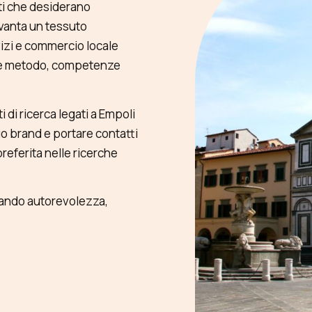
ti che desiderano
 vanta un tessuto
rvizi e commercio locale
ede metodo, competenze
i di ricerca legati a Empoli
uo brand e portare contatti
preferita nelle ricerche
zando autorevolezza,