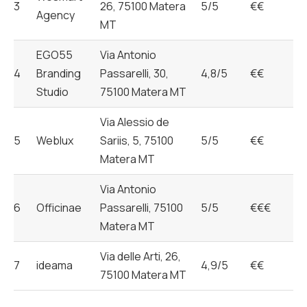
3
26, 75100 Matera
5/5
€€
Agency
MT
EGO55
Via Antonio
4
Branding
Passarelli, 30,
4,8/5
€€
Studio
75100 Matera MT
Via Alessio de
5
Weblux
Sariis, 5, 75100
5/5
€€
Matera MT
Via Antonio
6
Officinae
Passarelli, 75100
5/5
€€€
Matera MT
Via delle Arti, 26,
7
ideama
4,9/5
€€
75100 Matera MT