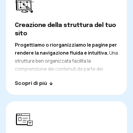
Creazione della struttura del tuo
sito
Progettiamo o riorganizziamo le pagine per
rendere la navigazione fluida e intuitiva.
Una
struttura ben organizzata facilita la
comprensione dei contenuti da parte dei
motori di ricerca e accompagna gli utenti verso
Scopri di più
le sezioni più rilevanti.