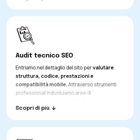
il sito risulta più mirato e vicino alla conversione.
Audit tecnico SEO
Entriamo nel dettaglio del sito per
valutare
struttura, codice, prestazioni e
compatibilità mobile.
Attraverso strumenti
professionali individuiamo aree di
miglioramento e opportunità di crescita,
Scopri di più
creando una base tecnica solida su cui
costruire strategie efficaci.