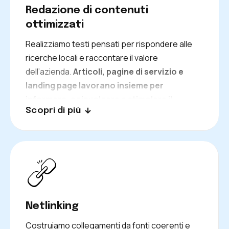
Redazione di contenuti
ottimizzati
Realizziamo testi pensati per rispondere alle
ricerche locali e raccontare il valore
dell’azienda.
Articoli, pagine di servizio e
landing page lavorano insieme per
informare, coinvolgere e stimolare il
Scopri di più
contatto.
Netlinking
Costruiamo collegamenti da fonti coerenti e