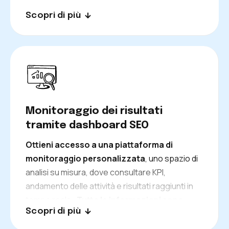
Scopri di più
Monitoraggio dei risultati
tramite dashboard SEO
Ottieni accesso a una piattaforma di
monitoraggio personalizzata
, uno spazio di
analisi su misura, dove consultare KPI,
andamento delle attività e risultati raggiunti in
tempo reale.
Tutte le informazioni sono
Scopri di più
immediatamente disponibili
, così teniamo
sotto controllo l’evoluzione delle strategie e di