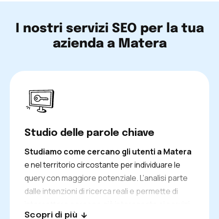
I nostri servizi SEO per la tua
azienda a Matera
Studio delle parole chiave
Studiamo come cercano gli utenti a Matera
e nel territorio circostante per individuare le
query con maggiore potenziale. L’analisi parte
dalle intenzioni di ricerca reali e permette di
intercettare persone già interessate ai servizi
Scopri di più
offerti. In questo modo il traffico che raggiunge