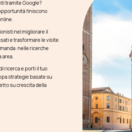
enti tramite Google?
 opportunità finiscono
online.
isti nel migliorare il
sati e trasformare le visite
omanda: nelle ricerche
a area.
 ricerca e porti il tuo
uppa strategie basate su
retto su crescita della