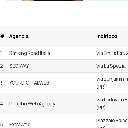
#
Agenzia
Indirizzo
1
Ranking Road Italia
Via Emilia Est,
2
SEO WAY
Via La Spezia,
Via Benjamin F
3
YOURDIGITALWEB
(PR)
Via Lodovico B
4
Dedeho Web Agency
(PR)
Piazzale Bales
5
ExtraWeb