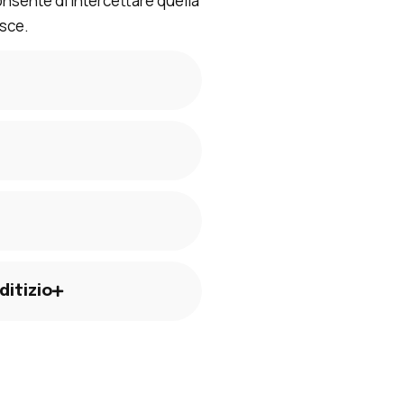
nsente di intercettare quella
sce.
ditizio