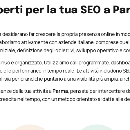
erti per la tua SEO a P
he desiderano far crescere la propria presenza online in m
laboriamo attivamente con aziende italiane, comprese quell
iniziale, definizione degli obiettivi, sviluppo operativo e con
ntinuo e organizzato. Utilizziamo call programmate, dashbo
to e le performance in tempo reale. Le attività includono 
ali sia per brand che puntano a una visibilità più ampia, anche 
enze della tua attività a
Parma
, pensata per intercettare 
a crescita nel tempo, con un metodo orientato ai dati e alle de